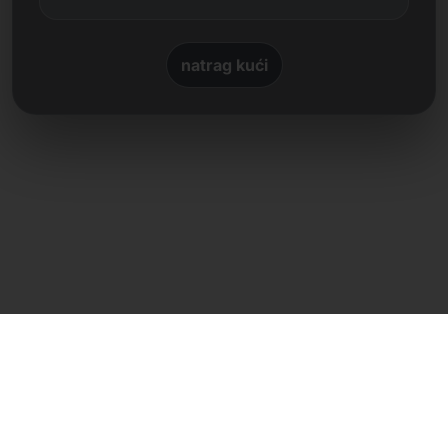
natrag kući
Izravan kontakt
Frank Heilmann
Frankcom IT Service