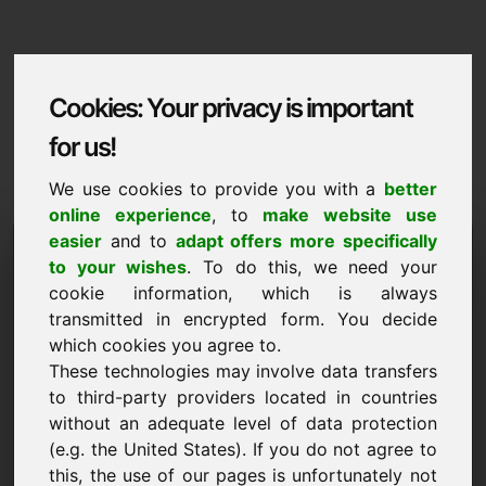
Cookies: Your privacy is important
for us!
We use cookies to provide you with a
better
online experience
, to
make website use
Domaininformation
easier
and to
adapt offers more specifically
to your wishes
. To do this, we need your
Domaininformation | Hrvatski
cookie information, which is always
transmitted in encrypted form. You decide
NOVO
which cookies you agree to.
Otkrijte još atraktivnih domena na Find-Your-Domain.eu
These technologies may involve data transfers
otkrijte ->
to third-party providers located in countries
without an adequate level of data protection
(e.g. the United States). If you do not agree to
Prijedlog cijene
this, the use of our pages is unfortunately not
Uvijek pokušavamo odrediti poštenu tržišnu